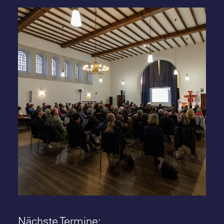
inand Busse
A-Z Architekten: Dieter G. Bau
tung in
(1932-2015) - BDA-Veranstaltung
er am 27.10.22 -
Oberverwaltungsgericht Münste
e - Foto:
9.11.22 - Foto: Markus Bomholt
Nächste Termine: