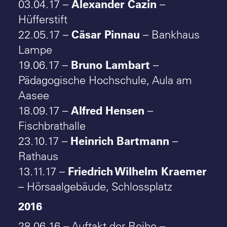
Alexander Cazin
03.04.17 –
–
Hüfferstift
Cäsar Pinnau
22.05.17 –
– Bankhaus
Lampe
Bruno Lambart
19.06.17 –
–
Pädagogische Hochschule, Aula am
Aasee
Alfred Hensen
18.09.17 –
–
Fischbrathalle
Heinrich Bartmann
23.10.17 –
–
Rathaus
Friedrich Wilhelm Kraemer
13.11.17 –
– Hörsaalgebäude, Schlossplatz
2016
28.06.16 – Auftakt der Reihe –