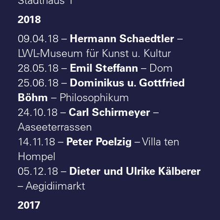
Stadthaus 1
2018
Hermann Schaedtler
09.04.18 –
–
LWL-Museum für Kunst u. Kultur
Emil Steffann
28.05.18 –
– Dom
Dominikus u. Gottfried
25.06.18 –
Böhm
– Philosophikum
Carl Schirmeyer
24.10.18 –
–
Aaseeterrassen
Peter Poelzig
14.11.18 –
– Villa ten
Hompel
Dieter und Ulrike Kälberer
05.12.18 –
– Aegidiimarkt
2017