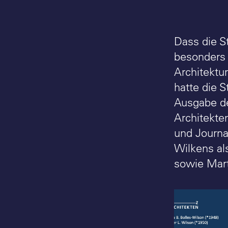
Dass die S
besonders 
Architekt
hatte die 
Ausgabe de
Architekte
und Journa
Wilkens al
sowie Mart