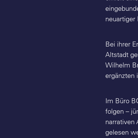
eingebunde
neuartiger
Bei ihrer 
Altstadt g
Wilhelm Br
ergänzten 
Im Büro BO
folgen – j
narrativen 
gelesen w