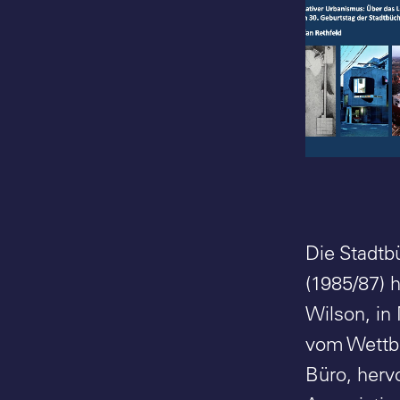
A-Z Archit
Wilson - 
Münster - 
Rethfeld
Die Stadtb
(1985/87) 
Wilson, in
vom Wettbe
Büro, herv