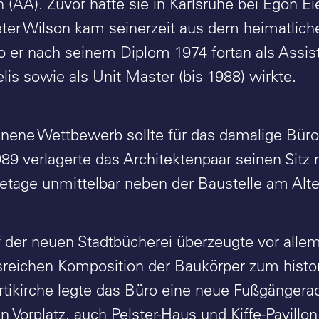
n (AA). Zuvor hatte sie in Karlsruhe bei Egon 
Peter Wilson kam seinerzeit aus dem heimatlic
 er nach seinem Diplom 1974 fortan als Assi
lis sowie als Unit Master (bis 1988) wirkte.
ene Wettbewerb sollte für das damalige Büro
89 verlagerte das Architektenpaar seinen Sit
ketage unmittelbar neben der Baustelle am Alt
f der neuen Stadtbücherei überzeugte vor alle
reichen Komposition der Baukörper zum hist
tikirche legte das Büro eine neue Fußgänger
en Vorplatz, auch Pelster-Haus und Kiffe-Pavill