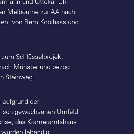
Eiermann und Ottokar Uhl
hen Melbourne zur AA nach
stent von Rem Koolhaas und
 zum Schlüsselprojekt
z nach Münster und bezog
en Steinweg.
m aufgrund der
orisch gewachsenen Umfeld.
achse, das Krameramtshaus
on wurden lebendig