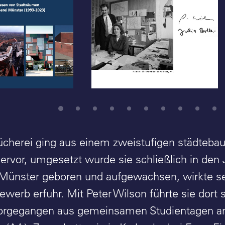
A-Z Architekten: Bolles-
ekten: Bolles-
Wilson - Julia B. Bolles-
Stadtbücherei
Wilson und Peter L.
Vortrag Stefan
Wilson, im Büro Alter
Steinweg, Münster, 1994
ücherei ging aus einem zweistufigen städteba
hervor, umgesetzt wurde sie schließlich in den 
 Münster geboren und aufgewachsen, wirkte sei
werb erfuhr. Mit Peter Wilson führte sie dort
orgegangen aus gemeinsamen Studientagen an 