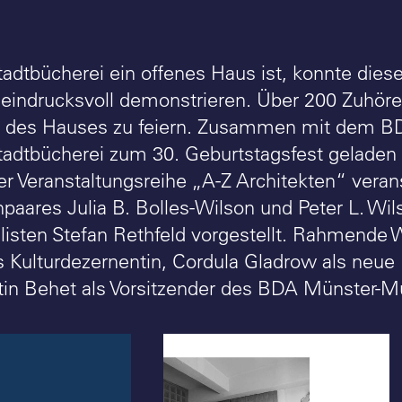
tadtbücherei ein offenes Haus ist, konnte die
eindrucksvoll demonstrieren. Über 200 Zuhö
ur des Hauses zu feiern. Zusammen mit dem 
Stadtbücherei zum 30. Geburtstagsfest geladen
r Veranstaltungsreihe „A-Z Architekten“ veran
npaares Julia B. Bolles-Wilson und Peter L. W
listen Stefan Rethfeld vorgestellt. Rahmende 
s Kulturdezernentin, Cordula Gladrow als neue 
in Behet als Vorsitzender des BDA Münster-M