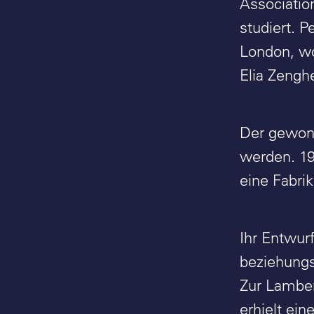
Associatio
studiert. 
London, wo
Elia Zenghe
Der gewonn
werden. 19
eine Fabri
Ihr Entwur
beziehungs
Zur Lamber
erhielt ein