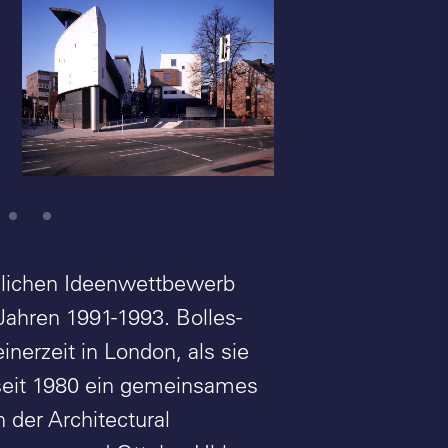
A-Z Architekten: Bolles-
A-Z Architekte
Wilson - Stadtbücherei
Wilson - Stadt
Münster - Foto: Christian
Münster - Foto
Richters
Presseamt Mü
ulichen Ideenwettbewerb
Jahren 1991-1993. Bolles-
nerzeit in London, als sie
 seit 1980 ein gemeinsames
der Architectural