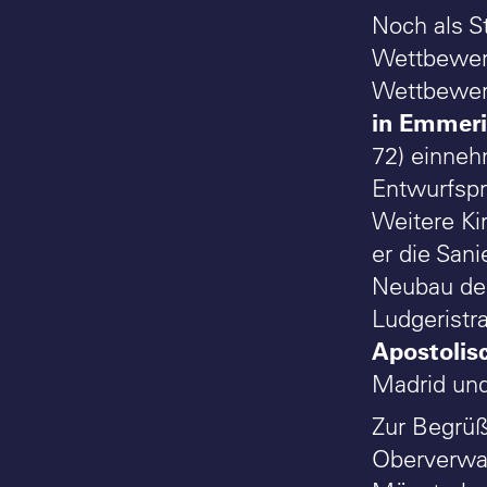
Noch als S
Wettbewe
Wettbewerb
in Emmer
72) einneh
Entwurfspr
Weitere Ki
er die San
Neubau d
Ludgeristr
Apostolisc
Madrid und
Zur Begrüß
Oberverwal