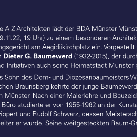
he
A-Z Architekten
lädt der BDA Münster-Müns
9.11.22, 19 Uhr) zu einem besonderen Architek
gsgericht am Aegidiikirchplatz ein. Vorgestel
Dieter G. Baumewerd
en
(1932-2015), der durc
nd Initiativen auch seine Heimatstadt Münster 
ls Sohn des Dom- und Diözesanbaumeisters 
chen Braunsberg kehrte der junge Baumewerd 
h Münster. Nach einer Malerlehre und Bauzeic
n Büro studierte er von 1955-1962 an der Kuns
ppert und Rudolf Schwarz, dessen Meistersch
eiter er wurde. Seine weitgesteckten Raum-