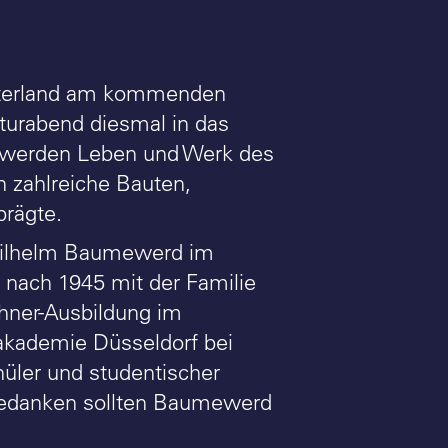
terland am kommenden
turabend diesmal in das
lt werden Leben und Werk des
h zahlreiche Bauten,
prägte.
Wilhelm Baumewerd im
nach 1945 mit der Familie
hner-Ausbildung im
takademie Düsseldorf bei
üler und studentischer
Gedanken sollten Baumewerd