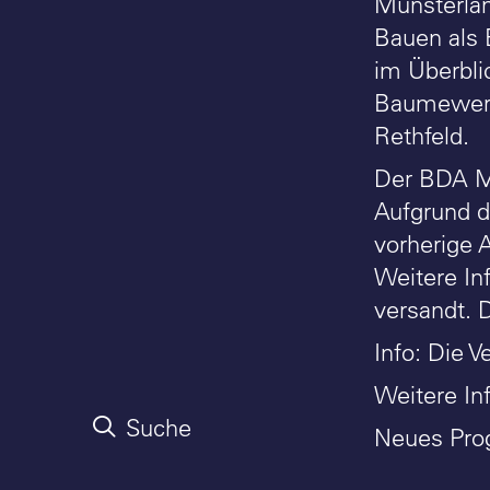
Münsterla
Bauen als 
im Überbli
Baumewerd 
Rethfeld.
Der BDA Mü
Aufgrund de
vorherige 
Weitere In
versandt. De
Info: Die 
Weitere In
Suche
Neues Pr