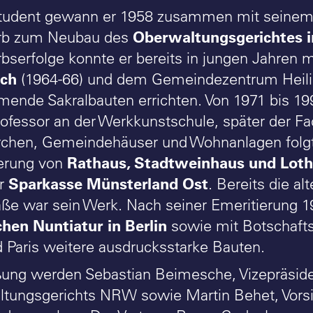
tudent gewann er 1958 zusammen mit seinem 
Oberwaltungsgerichtes 
rb zum Neubau des
serfolge konnte er bereits in jungen Jahren m
ich
(1964-66) und dem Gemeindezentrum Heilig
mende Sakralbauten errichten. Von 1971 bis 1
ofessor an der Werkkunstschule, später der 
rchen, Gemeindehäuser und Wohnanlagen folg
Rathaus, Stadtweinhaus und Lotha
ierung von
Sparkasse Münsterland Ost
er
. Bereits die a
aße war sein Werk. Nach seiner Emeritierung 1
hen Nuntiatur in Berlin
sowie mit Botschafts
 Paris weitere ausdrucksstarke Bauten.
ung werden Sebastian Beimesche, Vizepräsid
tungsgerichts NRW sowie Martin Behet, Vors