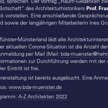
nd, sprechen. Der Vortrag „Raum-Gedanken zw
Prof. Fr
Botschaft“ des Architekturhistorikers
ck vorstellen. Eine anschließende Gesprächsru
sowie der langjährigen Mitarbeiterin Ines Gr
nster-Münsterland lädt alle Architekturinteress
r aktuellen Corona-Situation ist die Anzahl de
Anmeldung per Mail (Mail:
bda-muenster@hehn
formationen zur Durchführung werden mit der
r Eintritt ist frei.
Veranstaltung ist bereits ausgebucht. Eine Anm
fos:
www.bda-muenster.de
ogramm:
A-Z Architekten 2022