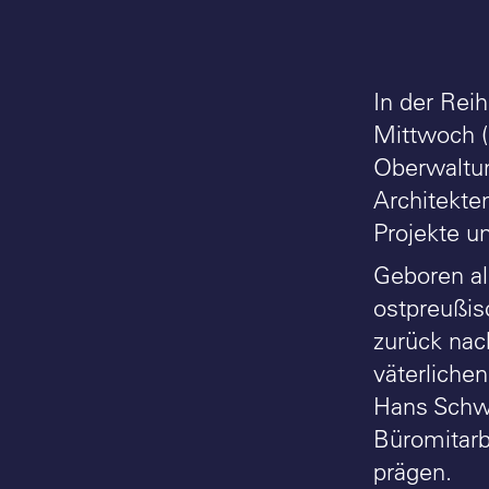
In der Rei
Mittwoch (
Oberwaltun
Architekt
Projekte u
Geboren a
ostpreußis
zurück nac
väterliche
Hans Schwi
Büromitarb
prägen.