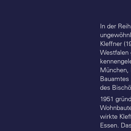
In der Rei
ungewöhnli
Kleffner (1
Westfalen 
kennengele
München, k
Bauamtes z
des Bischö
1951 gründ
Wohnbauten
wirkte Kle
Essen. Das