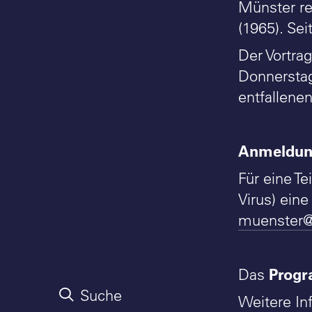
Münster rea
(1965). Sei
Der Vortra
Donnerstag
entfallene
Anmeldung
Für eine T
Virus) ein
muenster@
Prog
Das
Suche
Weitere In