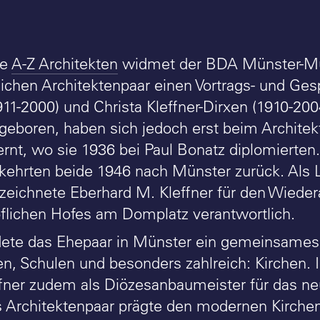
he
A-Z Architekten
widmet der BDA Münster-Mü
chen Architektenpaar einen Vortrags- und Ge
911-2000) und Christa Kleffner-Dirxen (1910-20
geboren, haben sich jedoch erst beim Architekt
rnt, wo sie 1936 bei Paul Bonatz diplomierten.
ehrten beide 1946 nach Münster zurück. Als L
eichnete Eberhard M. Kleffner für den Wieder
flichen Hofes am Domplatz verantwortlich.
ete das Ehepaar in Münster ein gemeinsames B
, Schulen und besonders zahlreich: Kirchen. 
ffner zudem als Diözesanbaumeister für das 
 Architektenpaar prägte den modernen Kirchen