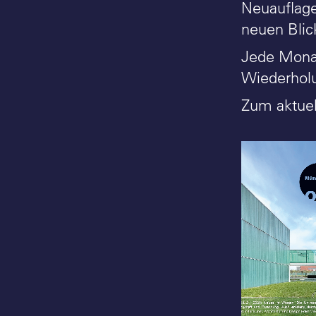
Neuauflage
neuen Blick
Jede Monats
Wiederhol
Zum aktue
Münster vor Ort:
Programm 2_2025 -
Stefan Rethfeld