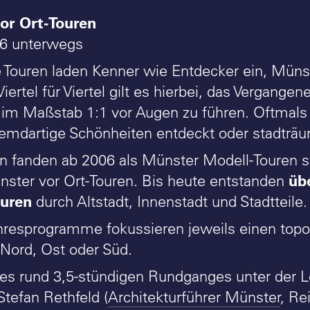
or Ort-Touren
06 unterwegs
 Touren laden Kenner wie Entdecker ein, Münste
iertel für Viertel gilt es hierbei, das Vergang
 im Maßstab 1:1 vor Augen zu führen. Oftmals
remdartige Schönheiten entdeckt oder stadträum
en fanden ab 2006 als Münster Modell-Touren st
üb
ster vor Ort-Touren. Bis heute entstanden
uren
durch Altstadt, Innenstadt und Stadtteile.
hresprogramme fokussieren jeweils einen top
Nord, Ost oder Süd.
s rund 3,5-stündigen Rundganges unter der L
Stefan Rethfeld (
Architekturführer Münster
, Re