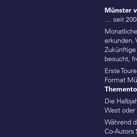
Münster v
… seit 20
Monatliche
erkunden. V
Zukünftige
besucht, f
Erste Tour
Format Mün
Themento
Die Halbja
West oder 
Während de
Co-Autors 