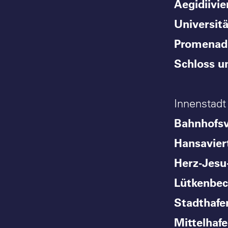
Aegidiivie
Universitä
Promenad
Schloss 
Innenstadt
Bahnhofsv
Hansavier
Herz-Jesu-
Lütkenbe
Stadthafe
Mittelhaf