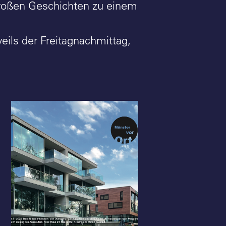
 großen Geschichten zu einem
weils der Freitagnachmittag,
Münster vor Ort:
Münster vor Ort:
Programm 2_2024 - Foto:
Programm 1_2024 - Fot
Stefan Rethfeld
Stefan Rethfeld