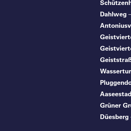
Schützen
Dahlweg
Antoniusv
Geistviert
Geistviert
Geiststra
Wassertu
Pluggendo
Aaseestad
Grüner G
Düesberg