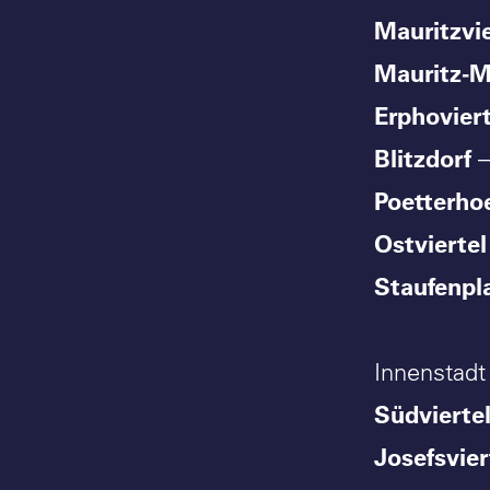
Mauritzvie
Mauritz-M
Erphoviert
Blitzdorf
–
Poetterho
Ostviertel
Staufenpl
Innenstadt
Südvierte
Josefsvier