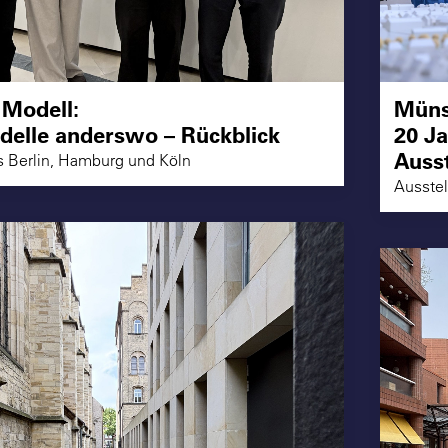
Modell:
Müns
elle anderswo – Rückblick
20 J
Ausst
s Berlin, Hamburg und Köln
Ausste