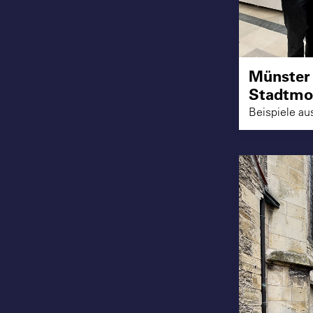
Münster 
Stadtmod
Beispiele au