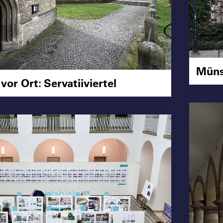
Münst
or Ort: Servatiiviertel