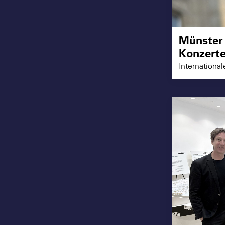
Münster
Konzerte
International