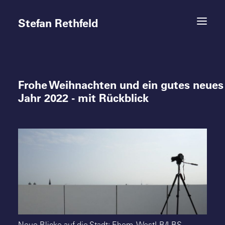
Stefan Rethfeld
Frohe Weihnachten und ein gutes neues
Termine
Jahr 2022 - mit Rückblick
Projekte
Vita
Kontakt
Neue Blicke auf die Stadt: Ehem. WestLB/LBS