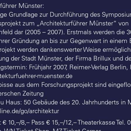
rführer Münster:
ige Grundlage zur Durchführung des Symposium
projekt zum „Architekturführer Münster“ von 
hfeld dar (2005 – 2007). Erstmals werden die 
ihrer Gründung an bis zur Gegenwart in einem 
ojekt werden dankenswerter Weise ermöglich
ung der Stadt Münster, der Firma Brillux und 
gstermin: Frühjahr 2007, Reimer-Verlag Berlin,
ekturfuehrer-muenster.de
bisse aus dem Forschungsprojekt sind eingefloss
erschen Zeitung
u Haus: 50 Gebäude des 20. Jahrhunderts in 
ne.de/go/architektur
t € 10,–/8,– Pass € 15,–/12,– Theaterkasse Tel.