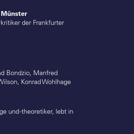
n Münster
kritiker der Frankfurter
nd Bondzio, Manfred
 Wilson, Konrad Wohlhage
e und -theoretiker, lebt in