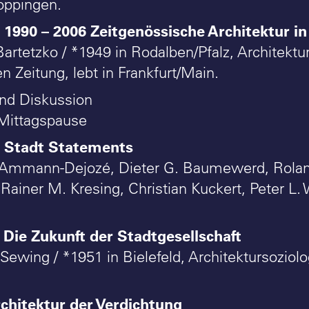
höppingen.
1990 – 2006 Zeitgenössische Architektur i
r
Bartetzko / *1949 in Rodalben/Pfalz, Architektur
 Zeitung, lebt in Frankfurt/Main.
nd Diskussion
Mittagspause
Stadt Statements
r
n Ammann-Dejozé, Dieter G. Baumewerd, Rola
Rainer M. Kresing, Christian Kuckert, Peter L.
Die Zukunft der Stadtgesellschaft
r
Sewing / *1951 in Bielefeld, Architektursoziolog
chitektur der Verdichtung