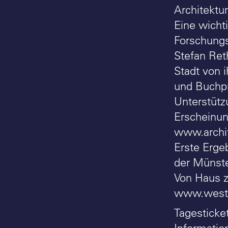
Architektu
Eine wicht
Forschungs
Stefan Ret
Stadt von 
und Buchpr
Unterstütz
Erscheinun
www.archit
Erste Erge
der Münst
Von Haus z
www.westli
Tagesticke