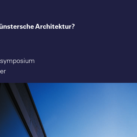
ünstersche Architektur?
ursymposium
er