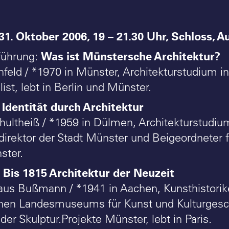
:
31. Oktober 2006, 19 – 21.30 Uhr, Schloss, A
Was ist Münstersche Architektur?
führung:
hfeld / *1970 in Münster, Architekturstudium in
ist, lebt in Berlin und Münster.
Identität durch Architektur
r
ultheiß / *1959 in Dülmen, Architekturstudium i
direktor der Stadt Münster und Beigeordneter 
ster.
Bis 1815 Architektur der Neuzeit
r
Klaus Bußmann / *1941 in Aachen, Kunsthistorik
hen Landesmuseums für Kunst und Kulturgesch
er Skulptur.Projekte Münster, lebt in Paris.