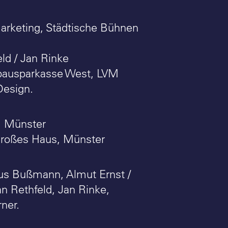
Marketing, Städtische Bühnen
ld / Jan Rinke
bausparkasse West, LVM
Design.
a, Münster
 Großes Haus, Münster
Klaus Bußmann, Almut Ernst /
n Rethfeld, Jan Rinke,
ner.