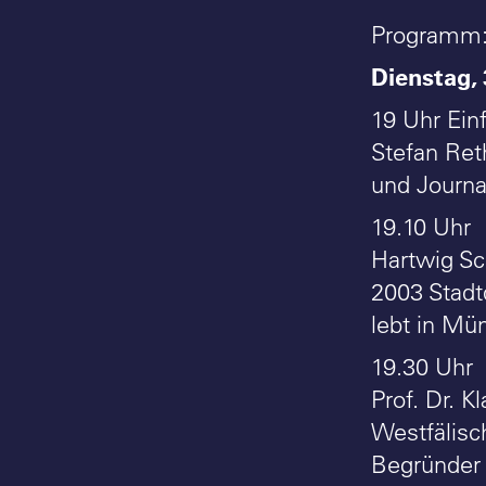
Programm
Dienstag, 
19 Uhr Ein
Stefan Ret
und Journal
19.10 Uh
Hartwig Sch
2003 Stadt
lebt in Mün
19.30 Uh
Prof. Dr. 
Westfälisc
Begründer d