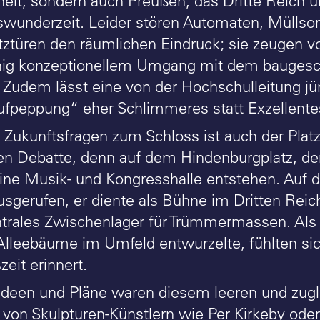
eit, sondern auch Preußen, das Dritte Reich u
swunderzeit. Leider stören Automaten, Müllsor
ztüren den räumlichen Eindruck; sie zeugen v
g konzeptionellem Umgang mit dem baugeschi
 Zudem lässt eine von der Hochschulleitung jü
Aufpeppung“ eher Schlimmeres statt Exzellente
Zukunftsfragen zum Schloss ist auch der Platz 
len Debatte, denn auf dem Hindenburgplatz, de
 eine Musik- und Kongresshalle entstehen. Auf
usgerufen, er diente als Bühne im Dritten Reic
ntrales Zwischenlager für Trümmermassen. Als k
Alleebäume im Umfeld entwurzelte, fühlten sich
eit erinnert.
Ideen und Pläne waren diesem leeren und zugle
von Skulpturen-Künstlern wie Per Kirkeby oder