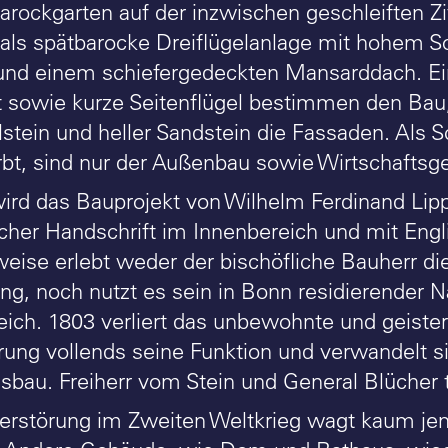
arockgarten auf der inzwischen geschleiften Zi
r als spätbarocke Dreiflügelanlage mit hohem So
und einem schiefergedeckten Mansarddach. E
lit sowie kurze Seitenflügel bestimmen den Bau,
elstein und heller Sandstein die Fassaden. Als
rbt, sind nur der Außenbau sowie Wirtschaftsge
wird das Bauprojekt von Wilhelm Ferdinand Lipp
ischer Handschrift im Innenbereich und mit Eng
weise erlebt weder der bischöfliche Bauherr die
lung, noch nutzt es sein in Bonn residierender 
eich. 1803 verliert das unbewohnte und geister
erung vollends seine Funktion und verwandelt s
sbau. Freiherr vom Stein und General Blücher 
erstörung im Zweiten Weltkrieg wagt kaum je