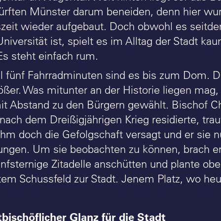
rften Münster darum beneiden, denn hier wurd
zeit wieder aufgebaut. Doch obwohl es seitde
iversität ist, spielt es im Alltag der Stadt kau
Es steht einfach rum.
 fünf Fahrradminuten sind es bis zum Dom. Die
ößer. Was mitunter an der Historie liegen mag
t Abstand zu den Bürgern gewählt. Bischof C
 nach dem Dreißigjährigen Krieg residierte, tra
 ihm doch die Gefolgschaft versagt und er sie n
ngen. Um sie beobachten zu können, brach er 
ünfsternige Zitadelle anschütten und plante ob
tem Schussfeld zur Stadt. Jenem Platz, wo heu
bischöflicher Glanz für die Stadt