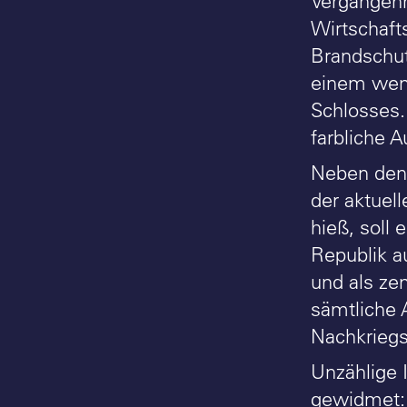
Vergangenh
Wirtschaft
Brandschut
einem weni
Schlosses.
farbliche 
Neben den 
der aktuel
hieß, soll
Republik a
und als ze
sämtliche 
Nachkriegsz
Unzählige 
gewidmet: 