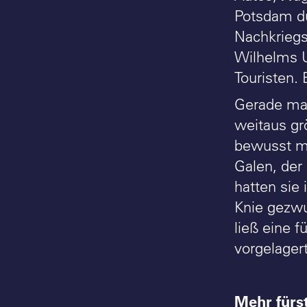
Potsdam dü
Nachkriegs
Wilhelms Un
Touristen. 
Gerade mal
weitaus gr
bewusst mi
Galen, der
hatten sie
Knie gezwu
ließ eine f
vorgelager
Mehr fürst