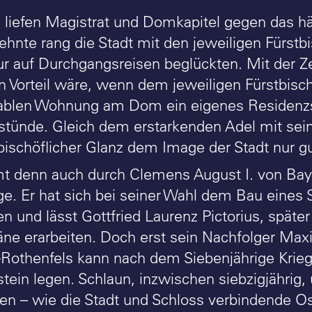
 liefen Magistrat und Domkapitel gegen das hä
ehnte rang die Stadt mit den jeweiligen Fürstbi
r auf Durchgangsreisen beglückten. Mit der Zei
n Vorteil wäre, wenn dem jeweiligen Fürstbischo
ablen Wohnung am Dom ein eigenes Residenzs
stünde. Gleich dem erstarkenden Adel mit sei
bischöflicher Glanz dem Image der Stadt nur gu
 denn auch durch Clemens August I. von Bay
ge. Er hat sich bei seiner Wahl dem Bau eines S
en und lässt Gottfried Laurenz Pictorius, spät
äne erarbeiten. Doch erst sein Nachfolger Maxi
Rothenfels kann nach dem Siebenjährige Krieg
tein legen. Schlaun, inzwischen siebzigjährig
een – wie die Stadt und Schloss verbindende 