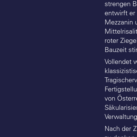
strengen B
entwirft e
Mezzanin 
Mittelrisa
roter Zieg
Bauzeit sti
Vollendet 
klassizist
Tragischer
Fertigstel
von Österr
Säkularisi
Verwaltung
Nach der Z