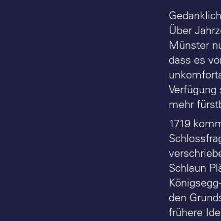
Gedanklich
Über Jahrz
Münster nu
dass es vo
unkomfort
Verfügung 
mehr fürst
1719 kommt
Schlossfra
verschrieb
Schlaun Pl
Königsegg-
den Grunds
frühere Id