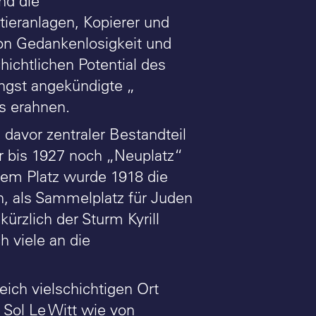
nd die
tieranlagen, Kopierer und
on Gedankenlosigkeit und
chtlichen Potential des
ngst angekündigte „
s erahnen.
davor zentraler Bestandteil
r bis 1927 noch „Neuplatz“
 dem Platz wurde 1918 die
h, als Sammelplatz für Juden
ürzlich der Sturm Kyrill
 viele an die
ich vielschichtigen Ort
 Sol Le Witt wie von