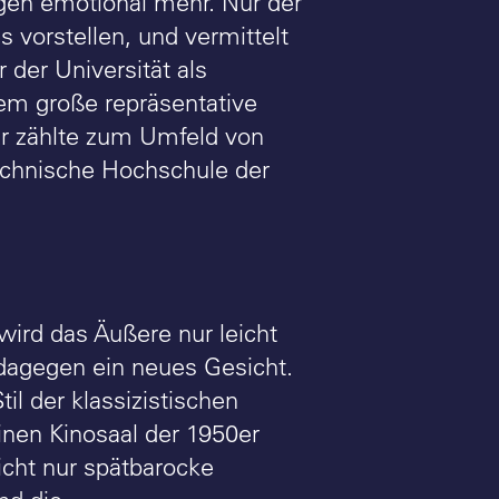
en emotional mehr. Nur der
 vorstellen, und vermittelt
der Universität als
dem große repräsentative
Er zählte zum Umfeld von
rtechnische Hochschule der
wird das Äußere nur leicht
 dagegen ein neues Gesicht.
il der klassizistischen
inen Kinosaal der 1950er
icht nur spätbarocke