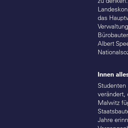
zu denken.
Landeskons
das Hauptw
Verwaltung
Bürobauten
Albert Spee
Nationalsoz
Innen alle
Studenten 
verändert,
Malwitz fü
Staatsbaut
Jahre erin