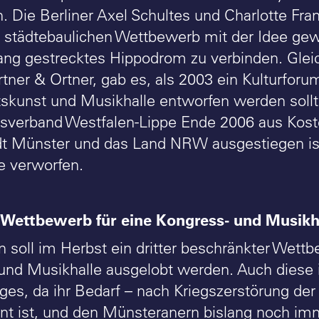
n. Die Berliner Axel Schultes und Charlotte Fr
 städtebaulichen Wettbewerb mit der Idee ge
lang gestrecktes Hippodrom zu verbinden. Gleic
rtner & Ortner, gab es, als 2003 ein Kulturf
kunst und Musikhalle entworfen werden sollt
sverband Westfalen-Lippe Ende 2006 aus Kost
adt Münster und das Land NRW ausgestiegen is
e verworfen.
 Wettbewerb für eine Kongress- und Musikh
n soll im Herbst ein dritter beschränkter Wettb
und Musikhalle ausgelobt werden. Auch diese i
es, da ihr Bedarf – nach Kriegszerstörung der S
nt ist, und den Münsteranern bislang noch imm