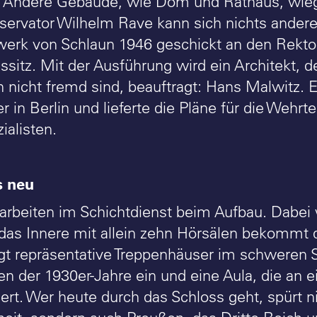
 Andere Gebäude, wie Dom und Rathaus, wieg
ervator Wilhelm Rave kann sich nichts anderes
erk von Schlaun 1946 geschickt an den Rektor 
ssitz. Mit der Ausführung wird ein Architekt, 
 nicht fremd sind, beauftragt: Hans Malwitz. 
r in Berlin und lieferte die Pläne für die Weh
ialisten.
s neu
arbeiten im Schichtdienst beim Aufbau. Dabei 
 das Innere mit allein zehn Hörsälen bekommt
gt repräsentative Treppenhäuser im schweren St
en der 1930er-Jahre ein und eine Aula, die an e
nert. Wer heute durch das Schloss geht, spürt n