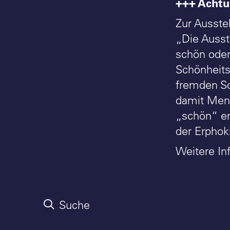
+++ Achtu
Zur Ausste
„Die Ausst
schön oder
Schönheits
fremden Sc
damit Mens
„schön“ em
der Erphoki
Weitere In
Suche