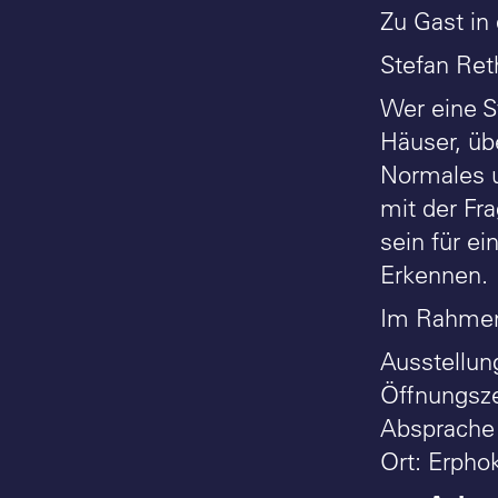
Zu Gast in
Stefan Ret
Wer eine S
Häuser, übe
Normales u
mit der Fr
sein für e
Erkennen.
Im Rahmen 
Ausstellun
Öffnungsze
Absprache
Ort: Erpho