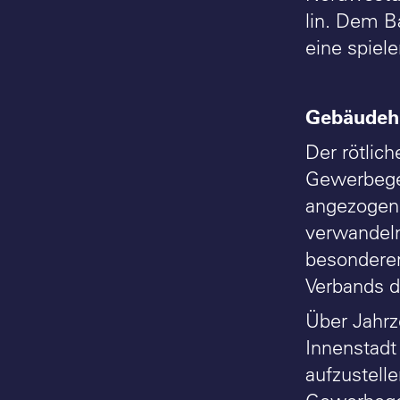
lin. Dem B
eine spiel
Gebäudeha
Der rötli
Gewerbegeb
angezogen.
verwandeln
besonderer
Verbands de
Über Jahrz
Innenstadt
aufzustell