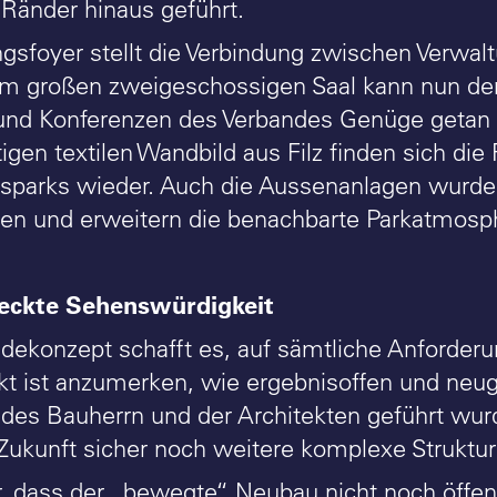
Ränder hinaus geführt.
gsfoyer stellt die Verbindung zwischen Verwal
em großen zweigeschossigen Saal kann nun d
und Konferenzen des Verbandes Genüge getan 
igen textilen Wandbild aus Filz finden sich di
sparks wieder. Auch die Aussenanlagen wurden
en und erweitern die benachbarte Parkatmosp
teckte Sehenswürdigkeit
ekonzept schafft es, auf sämtliche Anforderung
t ist anzumerken, wie ergebnisoffen und neug
 des Bauherrn und der Architekten geführt wur
Zukunft sicher noch weitere komplexe Struktu
, dass der „bewegte“ Neubau nicht noch öffentl