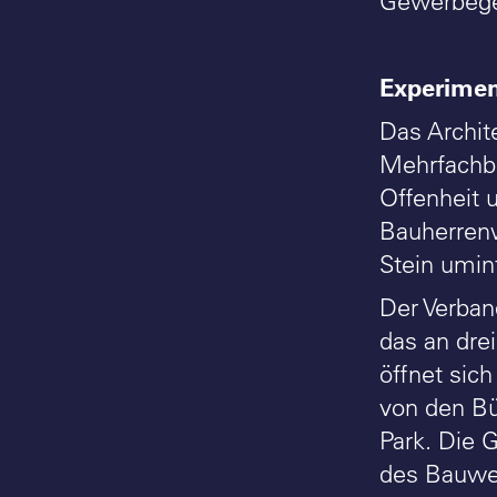
Gewerbegeb
Experimen
Das Archit
Mehrfachbe
Offenheit 
Bauherrenw
Stein umint
Der Verban
das an dre
öffnet sic
von den Bü
Park. Die 
des Bauwerk