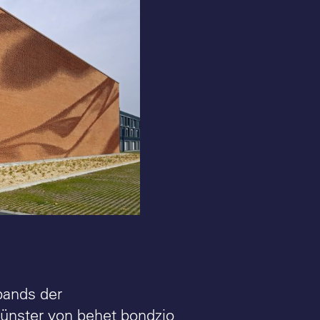
bands der
Münster von behet bondzio