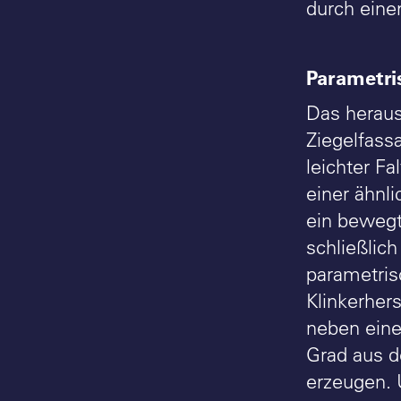
durch einen
Parametri
Das heraus
Ziegelfass
leichter F
einer ähnl
ein bewegt
schließlich
parametri
Klinkerher
neben eine
Grad aus d
erzeugen. 