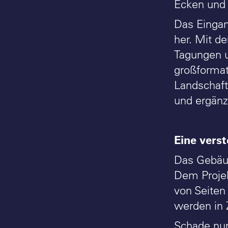
Ecken und 
Das Eingan
her. Mit d
Tagungen 
großformat
Landschaft
und ergänz
Eine vers
Das Gebäud
Dem Projek
von Seiten
werden in 
Schade nur