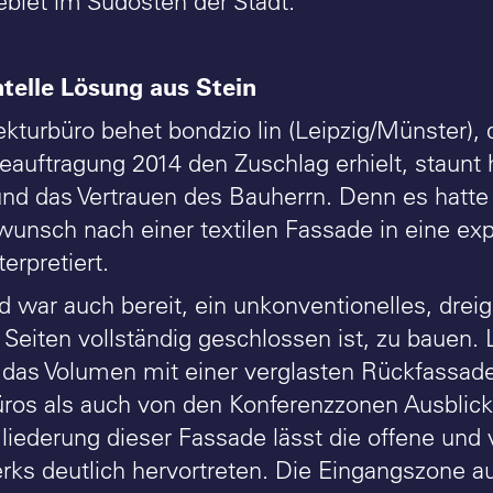
iet im Südosten der Stadt.
telle Lösung aus Stein
ekturbüro behet bondzio lin (Leipzig/Münster)
auftragung 2014 den Zuschlag erhielt, staunt 
und das Vertrauen des Bauherrn. Denn es hatte
unsch nach einer textilen Fassade in eine ex
erpretiert.
d war auch bereit, ein unkonventionelles, dre
i Seiten vollständig geschlossen ist, zu bauen
h das Volumen mit einer verglasten Rückfassade
ros als auch von den Konferenzzonen Ausblic
Gliederung dieser Fassade lässt die offene und
s deutlich hervortreten. Die Eingangszone auf 