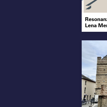
Resonan
Lena Me