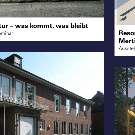
tur – was kommt, was bleibt
Reso
eminar
Mert
Ausste