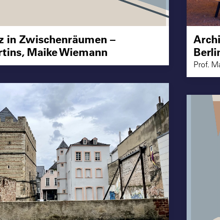
z in Zwischenräumen –
Archi
rtins, Maike Wiemann
Berli
Prof. M