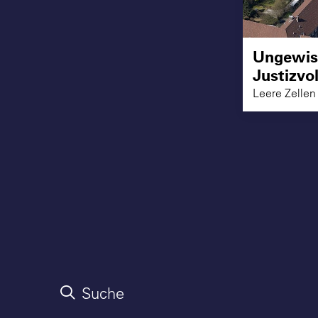
Ungewiss
Justizvo
Leere Zellen
Suche