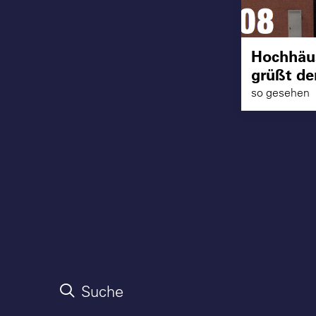
Hochhäus
grüßt der
so gesehen
Suche