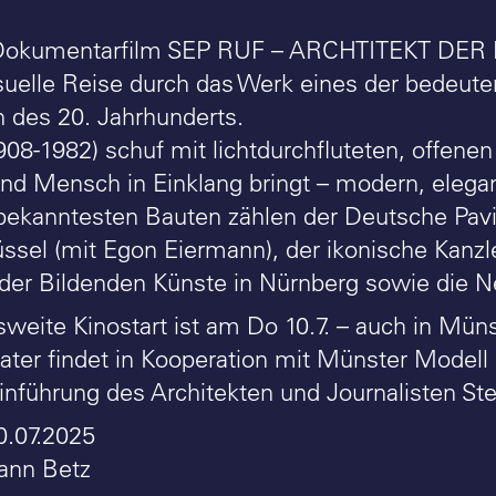
Dokumentarfilm SEP RUF – ARCHTITEKT DE
isuelle Reise durch das Werk eines der bedeut
n des 20. Jahrhunderts.
908-1982) schuf mit lichtdurchfluteten, offene
und Mensch in Einklang bringt – modern, elegant
bekanntesten Bauten zählen der Deutsche Pavil
üssel (mit Egon Eiermann), der ikonische Kanz
der Bildenden Künste in Nürnberg sowie die 
weite Kinostart ist am Do 10.7. – auch in Mün
ater findet in Kooperation mit Münster Modell 
inführung des Architekten und Journalisten Ste
0.07.2025
ann Betz