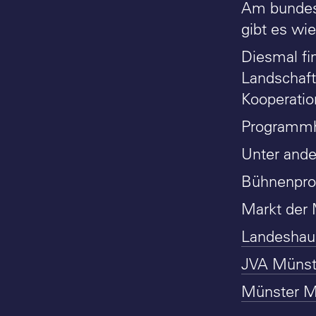
Am bundes
gibt es wie
Diesmal fi
Landschafts
Kooperatio
Programmhe
Unter and
Bühnenprog
Markt der 
Landeshaus
JVA Münste
Münster Mo