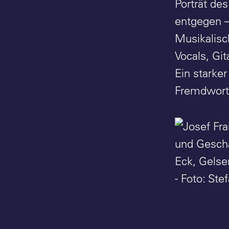
Porträt de
entgegen –
Musikalisc
Vocals, Gi
Ein starker
Fremdwort
Josef Fra
Geschäfts
Gelsenkir
Foto: Ste