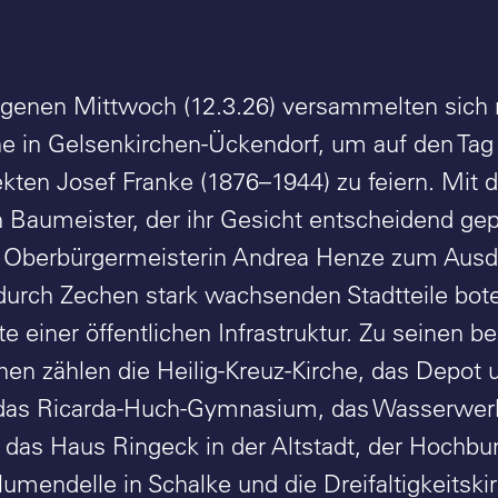
enen Mittwoch (12.3.26) versammelten sich ru
he in Gelsenkirchen-Ückendorf, um auf den Ta
ekten Josef Franke (1876–1944) zu feiern. Mit 
n Baumeister, der ihr Gesicht entscheidend gep
 Oberbürgermeisterin Andrea Henze zum Ausdr
 durch Zechen stark wachsenden Stadtteile bot
e einer öffentlichen Infrastruktur. Zu seinen 
hen zählen die Heilig-Kreuz-Kirche, das Depot
das Ricarda-Huch-Gymnasium, das Wasserwerk,
 das Haus Ringeck in der Altstadt, der Hochbu
lumendelle in Schalke und die Dreifaltigkeits