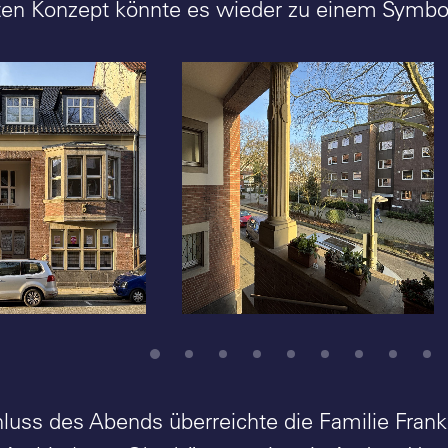
en Konzept könnte es wieder zu einem Symbo
anke: Wohnhaus
Josef Franke: Wohnhaus
nke,
Josef Franke,
chen (1909-
Gelsenkirchen (1909-
to: Stefan
1910) - Foto: Stefan
Rethfeld
uss des Abends überreichte die Familie Franke 