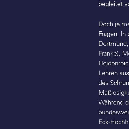
begleitet 
Doch je me
Fragen. In
Dortmund, 
Franke), M
Heidenreic
Lehren aus
des Schrum
Maßlosigke
Während di
bundesweit
Eck-Hochha