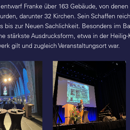
entwarf Franke über 163 Gebäude, von denen 
wurden, darunter 32 Kirchen. Sein Schaffen reic
s bis zur Neuen Sachlichkeit. Besonders im B
ne stärkste Ausdrucksform, etwa in der Heilig-K
rk gilt und zugleich Veranstaltungsort war.
Josef Franke: 150.
Geburtstag - Festakt in
Gelsenkirchen - Vortrag
Prof. Dr. Wolfgang Sonne -
Foto: Stefan Rethfeld