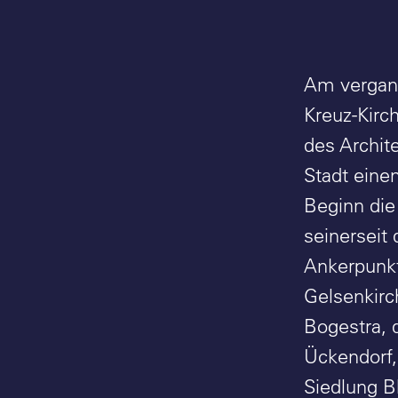
Am vergang
Kreuz-Kirc
des Archit
Stadt eine
Beginn die
seinerseit
Ankerpunkt
Gelsenkirc
Bogestra, 
Ückendorf,
Siedlung B