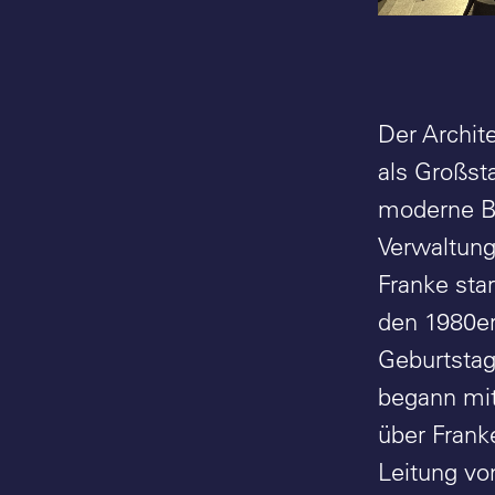
Der Archit
als Großst
moderne Ba
Verwaltung
Franke star
den 1980er
Geburtstag,
begann mit
über Frank
Leitung vo