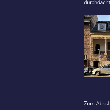
durchdacht
Josef Fr
Josef Fra
Gelsenkir
1910) - Fo
Rethfeld
Zum Abschl