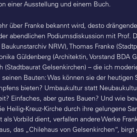
von einer Ausstellung und einem Buch.
hr über Franke bekannt wird, desto drängende
 der abendlichen Podiumsdiskussion mit Prof. 
Baukunstarchiv NRW), Thomas Franke (Stadtpl
onika Güldenberg (Architektin, Vorstand BDA G
h (Stadtbaurat Gelsenkirchen) – die ich moderi
 seinen Bauten: Was können sie der heutigen S
pfens bieten? Umbaukultur statt Neubaukultur?
it? Einfaches, aber gutes Bauen? Und wie be
e Heilig-Kreuz-Kirche durch ihre gelungene 
 als Vorbild dient, verfallen andere Werke Fra
us, das „Chilehaus von Gelsenkirchen“, birgt 