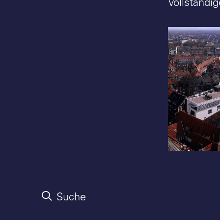
Vollständig
Stadtbüch
Blick von 
Foto: Chri
Suche