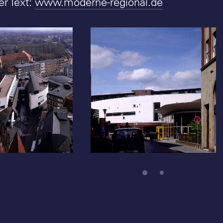
er Text:
www.moderne-regional.de
erei Münster,
Stadtbücherei Münster -
St. Lamberti -
Foto: Christian Richters
stian Richters