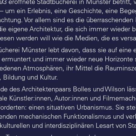
93 eröffnete Stadtbücherei in Münster betritt,
– um ein Erlebnis, eine Geschichte, eine Beg
chtung. Vor allem sind es die überraschenden E
ie eigene Architektur, die sich immer wieder b
esen werden will wie die Medien, die es vers
ücherei Münster lebt davon, dass sie auf eine 
 ermuntert und immer wieder neue Horizonte s
iedenen Atmosphären, ihr Mittel die Rauminsze
, Bildung und Kultur.
e des Architektenpaars Bolles und Wilson läs
nale Künstler:innen, Autor:innen und Filmemac
forderten: einen situativen Urbanismus. Sie ste
enden mechanischen Funktionalismus und verl
 kulturellen und interdisziplinären Lesart von St