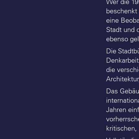
Wer die 19
beschenkt 
eine Beoba
Stadt und d
ebenso gel
Die Stadtb
Denkarbeit
die versch
Architektur
Das Gebäud
internatio
Jahren ein
vorherrsch
kritischen,