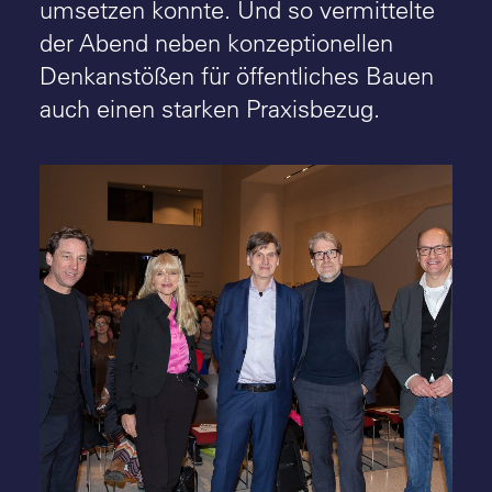
umsetzen konnte. Und so vermittelte
der Abend neben konzeptionellen
Denkanstößen für öffentliches Bauen
auch einen starken Praxisbezug.
Engagiert für Baukultur: (v.l.n.r) Stefan
Rethfeld (LWL-Denkmalpflege,
Landschafts- und Baukultur in Westfalen),
Dr. Barbara Rüschoff-Parzinger (LWL-
Kulturdezernentin), Alexander Koblitz
(kleyer.koblitz.letzel.freivogel architekten,
Berlin), Martin Behet (BDA Münster-
Münsterland), Dr. Holger Mertens
(Landeskonservator von Westfalen-Lippe) -
Foto: BDA/Markus Bomholt