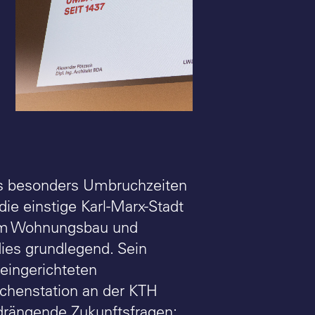
Architektur im Kontext:
Dresden - 26.1.
Alexander Poetzsch,
Begrüßung: Dr
Dresden - 26.1.26 - Foto:
Rüschoff-Parz
BDA / Markus Bomholt
Kulturdezernent
BDA / Markus
ass besonders Umbruchzeiten
ie einstige Karl-Marx-Stadt
hem Wohnungsbau und
dies grundlegend. Sein
 eingerichteten
schenstation an der KTH
 drängende Zukunftsfragen: