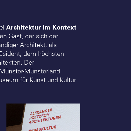
Architektur im Kontext
fel
en Gast, der sich der
ndiger Architekt, als
räsident, dem höchsten
itekten. Der
 Münster-Münsterland
seum für Kunst und Kultur
Architektur im
Alexander Poe