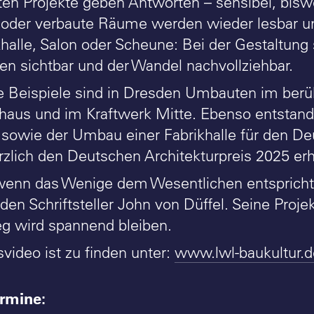
ten Projekte geben Antworten – sensibel, biswe
 oder verbaute Räume werden wieder lesbar un
khalle, Salon oder Scheune: Bei der Gestaltung
ten sichtbar und der Wandel nachvollziehbar.
 Beispiele sind in Dresden Umbauten im ber
haus und im Kraftwerk Mitte. Ebenso entstand
 sowie der Umbau einer Fabrikhalle für den D
ürzlich den Deutschen Architekturpreis 2025 erhi
 wenn das Wenige dem Wesentlichen entspricht 
en Schriftsteller John von Düffel. Seine Projek
g wird spannend bleiben.
svideo ist zu finden unter:
www.lwl-baukultur.d
ermine: