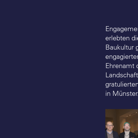
Engagement
erlebten d
Baukultur g
engagierte
Ehrenamt d
Landschaft
gratuliert
in Münster
Engagiert 
(v.l.n.r.) 