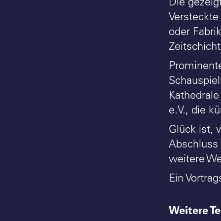
Die gezeig
Versteckte
oder Fabri
Zeitschich
Prominente
Schauspiel
Kathedrale
e.V., die k
Glück ist,
Abschluss d
weitere We
Ein Vortrag
Weitere T