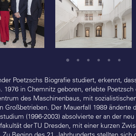
Alexander Poetzsch
Architekturen: Haus der
nservator von
Kathedrale, Dresden -
-Lippe),
Foto: Brigida Gonzáles
 Poetzsch
, Dr. Barbara
Parzinger (LWL-
ernentin),
ehet (BDA
ünsterland),
thfeld (LWL-
flege,
ts- und
der Poetzschs Biografie studiert, erkennt, d
in Westfalen) -
n. 1976 in Chemnitz geboren, erlebte Poetzsch d
 / Markus
entrum des Maschinenbaus, mit sozialistisc
len Großbetrieben. Der Mauerfall 1989 änderte 
rstudium (1996-2003) absolvierte er an der neu
rfakultät der TU Dresden, mit einer kurzen Zwi
 Zu Beginn des 21. Jahrhunderts stellten sich