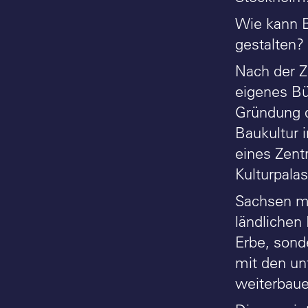
Wie kann B
gestalten?
Nach der Z
eigenes Bü
Gründung de
Baukultur 
eines Zent
Kulturpala
Sachsen mi
ländlichen
Erbe, sond
mit den un
weiterbaue