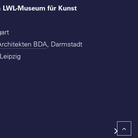
LWL-Museum für Kunst
m
gart
Architekten BDA
, Darmstadt
 Leipzig