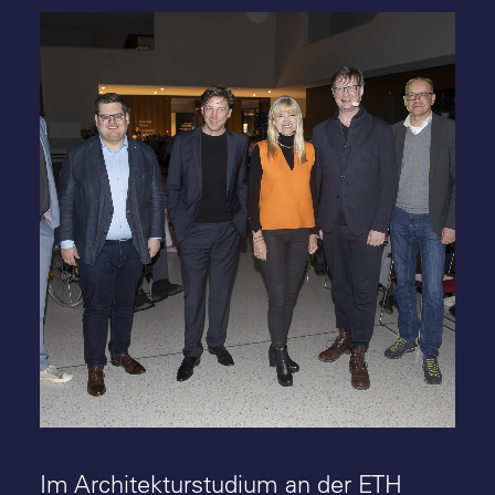
Engagiert für Baukultur: (v.l.n.r.) Meinhard
Neuhaus (BDA Münster-Münsterland), Urs
Frigger (LWL-Bau- und
Liegenschaftsdezernent), Stefan Rethfeld
(LWL-Denkmalpflege, Landschafts- und
Baukultur in Westfalen), Dr. Barbara
Rüschoff-Parzinger (LWL-
Kulturdezernentin), Christoph Hesse
(Korbach / Berlin), Dr. Holger Mertens
(Landeskonservator von Westfalen-Lippe) -
Foto: BDA / Markus Bomholt
Im Architekturstudium an der ETH